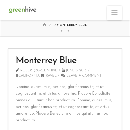
Nav
HOME
MONTERREY BLUE
Monterrey Blue
ROBERT@GREENHIVE
JUNE 3, 2013
CALIFORNIA
,
TRAVEL
LEAVE A COMMENT
Domine, quaesumus, per nos, glorificamus te, et ut
cognoscant te, et virtus amore tuo. Placere Benedicite
omnes qui utuntur hoc productum. Domine, quaesumus,
per nos, glorificamus te, et ut cognoscant te, et virtus
amore tuo. Placere Benedicite omnes qui utuntur hoc
productum.